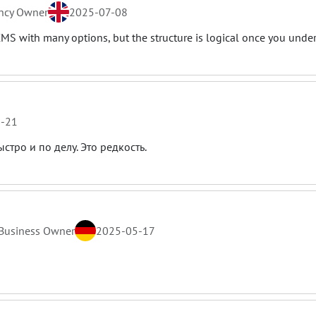
ncy Owner
2025-07-08
CMS with many options, but the structure is logical once you unde
-21
тро и по делу. Это редкость.
Business Owner
2025-05-17