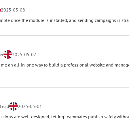
2025-05-08
simple once the module is installed, and sending campaigns is stra
er
2025-05-07
 me an all-in-one way to build a professional website and manage
Lead
2025-05-01
ssions are well designed, letting teammates publish safely withou