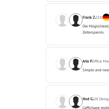
Frank Z.
CEO
Die Möglichkeit
Zeitersparnis.
Aria P.
Office Ma
Simple and neat
Noé G.
UX Desig
L’affichage mobi