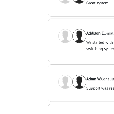
Great system.
Addison E.
Smal
We started with
switching syste
Adam W.
Consul
Support was res