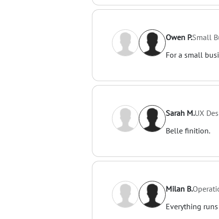
Owen P.
Small B
For a small busi
Sarah M.
UX Des
Belle finition.
Milan B.
Operati
Everything runs