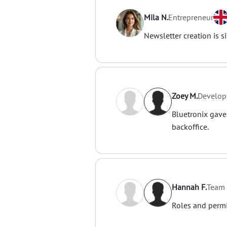
Mila N.
Entrepreneur
Newsletter creation is 
Zoey M.
Develop
Bluetronix gave
backoffice.
Hannah F.
Team 
Roles and permi