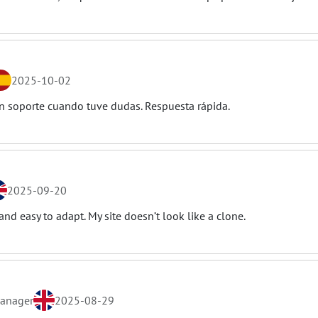
2025-10-02
n soporte cuando tuve dudas. Respuesta rápida.
2025-09-20
and easy to adapt. My site doesn’t look like a clone.
Manager
2025-08-29