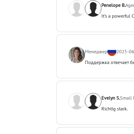
Penelope B.
Age
It’s a powerful 
Менеджер
2025-06
Поддержка отвечает быс
Evelyn S.
Small 
Richtig stark.