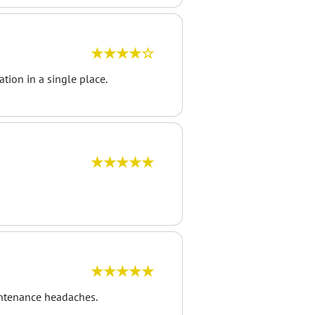
★★★★☆
tion in a single place.
★★★★★
★★★★★
intenance headaches.