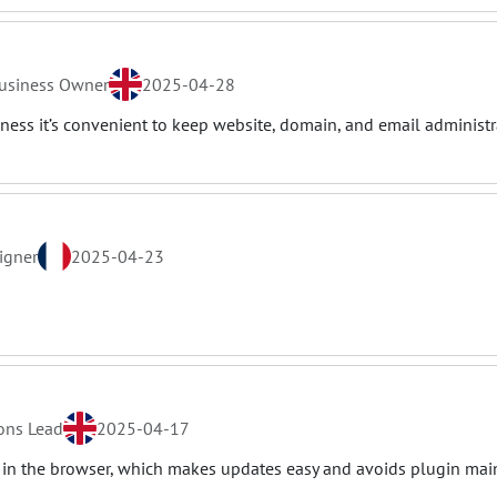
usiness Owner
2025-04-28
ness it’s convenient to keep website, domain, and email administra
igner
2025-04-23
ons Lead
2025-04-17
 in the browser, which makes updates easy and avoids plugin ma