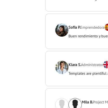
Sofía P.
Emprendedora
Buen rendimiento y bue
Klara S.
Administrator
Templates are plentiful 
Mila B.
Project 