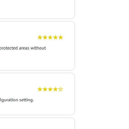
★★★★★
protected areas without
★★★★☆
guration setting.