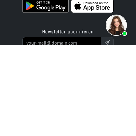
Newsletter abonnieren
Produkte
Angebot
Website Builder App
Programmierservice
Online Store Builder App
Preise / Tarife
Bewertungen
Enterprise-Projekte
Partner
Unternehmen
bluetronix für Agenturen
Experts Network
Reseller-Programm
Historie (seit 2002)
Investor Relations
Karriere / Jobs