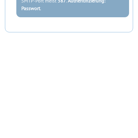
SMTP-Port meist
587
.
Authentifizierung:
Passwort
.